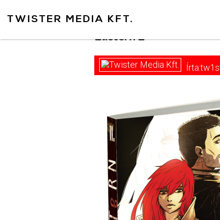
https://www.twister.hu
TWISTER MEDIA KFT.
Eastern 2
Írta:tw1s