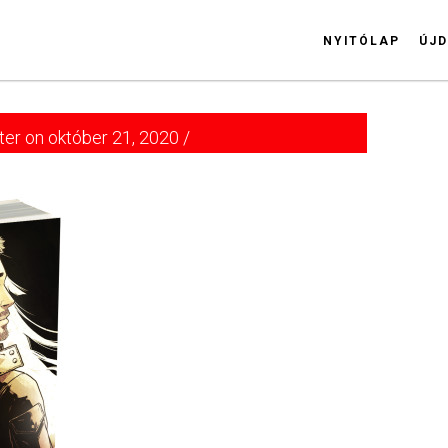
NYITÓLAP
ÚJD
ter on október 21, 2020 /