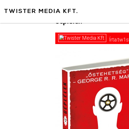
https://www.twister.hu
TWISTER MEDIA KFT.
Géplélek
Írta:tw1s