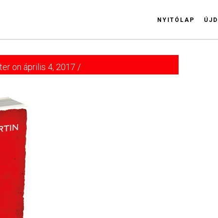
NYITÓLAP
ÚJD
ter on április 4, 2017 /